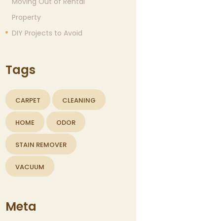
Moving Out of Rental
Property
DIY Projects to Avoid
Tags
CARPET
CLEANING
HOME
ODOR
STAIN REMOVER
VACUUM
Meta