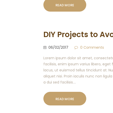
READ MORE
DIY Projects to Av
06/02/2017
0
Comments
Lorem ipsum dolor sit amet, consectetur
facilisis, enim ipsum varius libero, ege
lacus, ut euismod tellus tincidunt at. 
aliquet nisi. Proin iaculis nunc non ligula
a dui sed facilisis.…
READ MORE