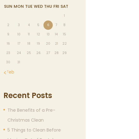
SUN
MON
TUE
WED
THU
FRI
SAT
1
2
3
4
5
6
7
8
9
10
11
12
13
14
15
16
17
18
19
20
21
22
23
24
25
26
27
28
29
30
31
« Feb
Recent Posts
The Benefits of a Pre-
Christmas Clean
5 Things to Clean Before